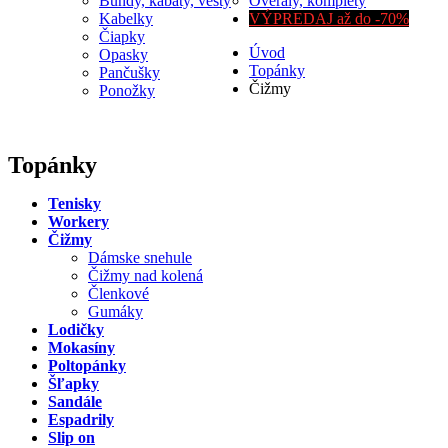
Bundy, kabáty, vesty
Overaly, komplety
Kabelky
VÝPREDAJ až do -70%
Čiapky
Úvod
Opasky
Topánky
Pančušky
Čižmy
Ponožky
Topánky
Tenisky
Workery
Čižmy
Dámske snehule
Čižmy nad kolená
Členkové
Gumáky
Lodičky
Mokasíny
Poltopánky
Šľapky
Sandále
Espadrily
Slip on