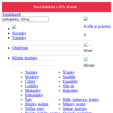
Nová kolekcia s 15% zľavou
Topánkareň
Košík je prázdny
Novinky
0
Topánky
Oblečenie
Hľadať
Módne doplnky
Môj účet
Tenisky
Šľapky
Workery
Sandále
Čižmy
Espadrily
Lodičky
Slip on
Mokasíny
Balerínky
Poltopánky
Šaty
Rifle, nohavice, legíny
Blúzky, košele
Mikiny, svetre
Trička, topy
Sukne, kraťasy