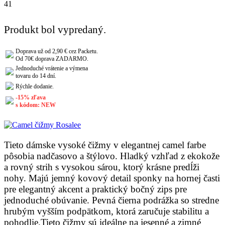
41
Produkt bol vypredaný.
Doprava už od 2,90 € cez Packetu.
Od 70€ doprava ZADARMO.
Jednoduché vrátenie a výmena
tovaru do 14 dní.
Rýchle dodanie.
-15% zľava
s kódom: NEW
Tieto dámske vysoké čižmy v elegantnej camel farbe
pôsobia nadčasovo a štýlovo. Hladký vzhľad z ekokože
a rovný strih s vysokou sárou, ktorý krásne predĺži
nohy. Majú jemný kovový detail sponky na hornej časti
pre elegantný akcent a praktický bočný zips pre
jednoduché obúvanie. Pevná čierna podrážka so stredne
hrubým vyšším podpätkom, ktorá zaručuje stabilitu a
pohodlie.Tieto čižmy sú ideálne na jesenné a zimné