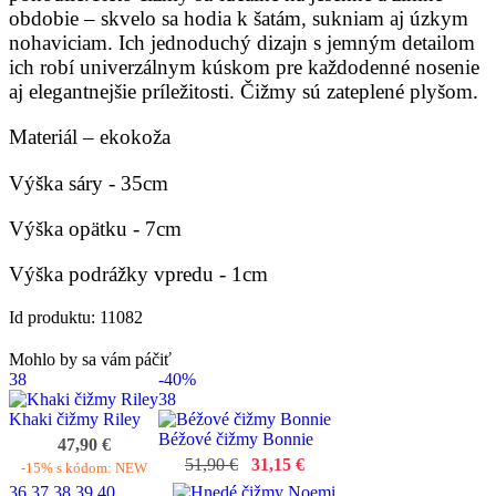
obdobie – skvelo sa hodia k šatám, sukniam aj úzkym
nohaviciam. Ich jednoduchý dizajn s jemným detailom
ich robí univerzálnym kúskom pre každodenné nosenie
aj elegantnejšie príležitosti. Čižmy sú zateplené plyšom.
Materiál – ekokoža
Výška sáry - 35cm
Výška opätku - 7cm
Výška podrážky vpredu - 1cm
Id produktu: 11082
Mohlo by sa vám páčiť
38
-40%
38
Khaki čižmy Riley
Béžové čižmy Bonnie
47,90 €
51,90 €
31,15 €
-15% s kódom: NEW
36
37
38
39
40