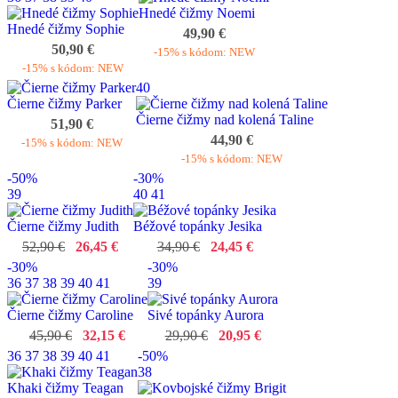
Hnedé čižmy Noemi
Hnedé čižmy Sophie
49,90 €
50,90 €
-15% s kódom: NEW
-15% s kódom: NEW
40
Čierne čižmy Parker
Čierne čižmy nad kolená Taline
51,90 €
44,90 €
-15% s kódom: NEW
-15% s kódom: NEW
-50%
-30%
39
40
41
Čierne čižmy Judith
Béžové topánky Jesika
52,90 €
26,45 €
34,90 €
24,45 €
-30%
-30%
36
37
38
39
40
41
39
Čierne čižmy Caroline
Sivé topánky Aurora
45,90 €
32,15 €
29,90 €
20,95 €
36
37
38
39
40
41
-50%
38
Khaki čižmy Teagan