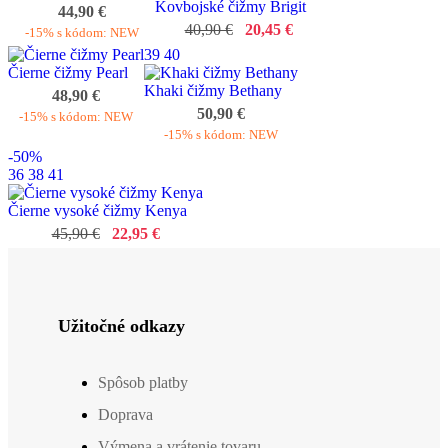
Kovbojské čižmy Brigit
44,90 €
40,90 €
20,45 €
-15% s kódom: NEW
39
40
Čierne čižmy Pearl
Khaki čižmy Bethany
48,90 €
50,90 €
-15% s kódom: NEW
-15% s kódom: NEW
-50%
36
38
41
Čierne vysoké čižmy Kenya
45,90 €
22,95 €
Užitočné odkazy
Spôsob platby
Doprava
Výmena a vrátenie tovaru