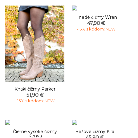
Hnedé čižmy Wren
47,90 €
-15% s kódom: NEW
Khaki čižmy Parker
51,90 €
-15% s kódom: NEW
-50%
Čierne vysoké čižmy
Béžové čižmy Kira
Kenya
45,90 €