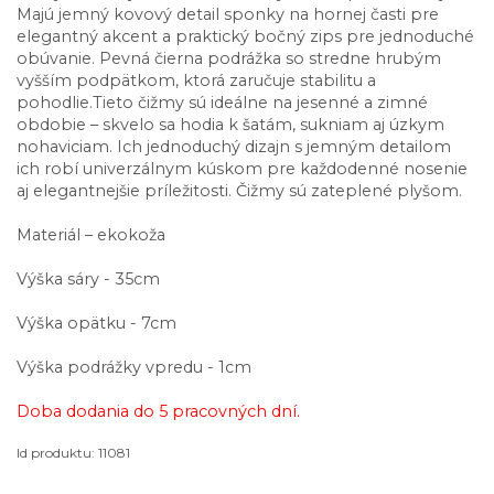
Majú jemný kovový detail sponky na hornej časti pre
elegantný akcent a praktický bočný zips pre jednoduché
obúvanie. Pevná čierna podrážka so stredne hrubým
vyšším podpätkom, ktorá zaručuje stabilitu a
pohodlie.Tieto čižmy sú ideálne na jesenné a zimné
obdobie – skvelo sa hodia k šatám, sukniam aj úzkym
nohaviciam. Ich jednoduchý dizajn s jemným detailom
ich robí univerzálnym kúskom pre každodenné nosenie
aj elegantnejšie príležitosti. Čižmy sú zateplené plyšom.
Materiál – ekokoža
Výška sáry - 35cm
Výška opätku - 7cm
Výška podrážky vpredu - 1cm
Doba dodania do 5 pracovných dní.
Id produktu: 11081