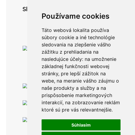
Sledujte nás
Používame cookies
Táto webová lokalita používa
súbory cookie a iné technológie
sledovania na zlepšenie vášho
zážitku z prehliadania na
nasledujúce účely:
na umožnenie
základnej funkčnosti webovej
stránky
,
pre lepší zážitok na
webe
,
na meranie vášho záujmu o
Po-Pia: 8.00 -16.00
naše produkty a služby a na
0911 999 361
prispôsobenie marketingových
interakcií
,
na zobrazovanie reklám
Po-Pia: 8.00 -16.00
info@topankaren.sk
ktoré sú pre vás relevantnejšie
.
Adeya, s. r. o.
Povina 198
Súhlasím
02333 Povina