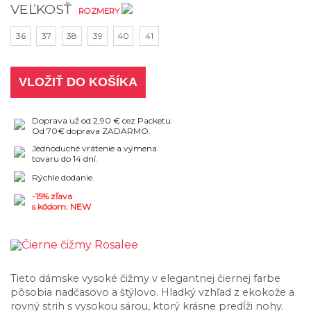
VEĽKOSŤ
ROZMERY
36
37
38
39
40
41
VLOŽIŤ DO KOŠÍKA
Doprava už od 2,90 € cez Packetu.
Od 70€ doprava ZADARMO.
Jednoduché vrátenie a výmena
tovaru do 14 dní.
Rýchle dodanie.
-15% zľava
s kódom: NEW
Tieto dámske vysoké čižmy v elegantnej čiernej farbe
pôsobia nadčasovo a štýlovo. Hladký vzhľad z ekokože a
rovný strih s vysokou sárou, ktorý krásne predĺži nohy.