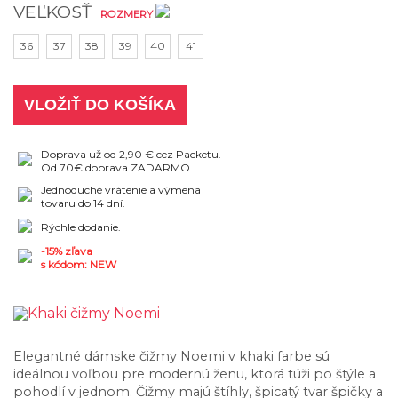
VEĽKOSŤ
ROZMERY
36
37
38
39
40
41
VLOŽIŤ DO KOŠÍKA
Doprava už od 2,90 € cez Packetu.
Od 70€ doprava ZADARMO.
Jednoduché vrátenie a výmena
tovaru do 14 dní.
Rýchle dodanie.
-15% zľava
s kódom: NEW
Elegantné dámske čižmy Noemi v khaki farbe sú
ideálnou voľbou pre modernú ženu, ktorá túži po štýle a
pohodlí v jednom. Čižmy majú štíhly, špicatý tvar špičky a