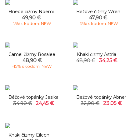
Hnedé čižmy Noemi
Béžové čižmy Wren
49,90 €
47,90 €
-15% s kódom: NEW
-15% s kódom: NEW
-30%
Camel čižmy Rosalee
Khaki čižmy Astria
48,90 €
48,90 €
34,25 €
-15% s kódom: NEW
-30%
-30%
Béžové topánky Jesika
Bežové topánky Abner
34,90 €
24,45 €
32,90 €
23,05 €
Khaki čizmy Eileen