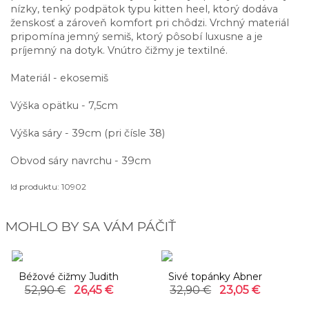
nízky, tenký podpätok typu kitten heel, ktorý dodáva
ženskosť a zároveň komfort pri chôdzi. Vrchný materiál
pripomína jemný semiš, ktorý pôsobí luxusne a je
príjemný na dotyk. Vnútro čižmy je textilné.
Materiál - ekosemiš
Výška opätku - 7,5cm
Výška sáry - 39cm (pri čísle 38)
Obvod sáry navrchu - 39cm
Id produktu: 10902
MOHLO BY SA VÁM PÁČIŤ
-50%
-30%
Béžové čižmy Judith
Sivé topánky Abner
52,90 €
26,45 €
32,90 €
23,05 €