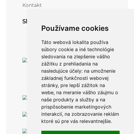
Kontakt
Sledujte nás
Používame cookies
Táto webová lokalita používa
súbory cookie a iné technológie
sledovania na zlepšenie vášho
zážitku z prehliadania na
nasledujúce účely:
na umožnenie
základnej funkčnosti webovej
stránky
,
pre lepší zážitok na
webe
,
na meranie vášho záujmu o
Po-Pia: 8.00 -16.00
naše produkty a služby a na
0911 999 361
prispôsobenie marketingových
interakcií
,
na zobrazovanie reklám
Po-Pia: 8.00 -16.00
info@topankaren.sk
ktoré sú pre vás relevantnejšie
.
Adeya, s. r. o.