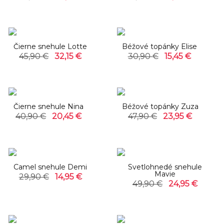
-30%
-50%
Čierne snehule Lotte
Béžové topánky Elise
45,90 €
32,15 €
30,90 €
15,45 €
-50%
-50%
Čierne snehule Nina
Béžové topánky Zuza
40,90 €
20,45 €
47,90 €
23,95 €
-50%
-50%
Camel snehule Demi
Svetlohnedé snehule
Mavie
29,90 €
14,95 €
49,90 €
24,95 €
-50%
-30%