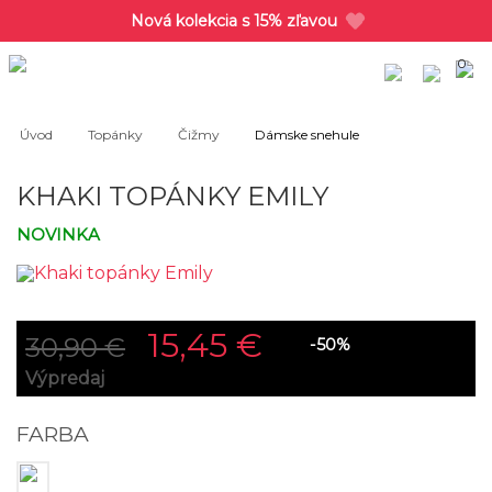
Nová kolekcia s 15% zľavou
0
Úvod
Topánky
Čižmy
Dámske snehule
KHAKI TOPÁNKY EMILY
NOVINKA
15,45 €
30,90 €
-50%
Výpredaj
FARBA