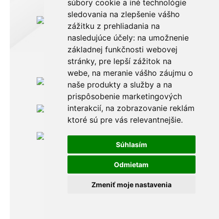
súbory cookie a iné technológie
sledovania na zlepšenie vášho
zážitku z prehliadania na
nasledujúce účely:
na umožnenie
základnej funkčnosti webovej
stránky
,
pre lepší zážitok na
webe
,
na meranie vášho záujmu o
Po-Pia: 8.00 -16.00
naše produkty a služby a na
0911 999 361
prispôsobenie marketingových
interakcií
,
na zobrazovanie reklám
Po-Pia: 8.00 -16.00
info@topankaren.sk
ktoré sú pre vás relevantnejšie
.
Adeya, s. r. o.
Povina 198
Súhlasím
02333 Povina
Odmietam
Zmeniť moje nastavenia
© 2014 - 2026 Adeya s.r.o. Všetky práva
vyhradené.