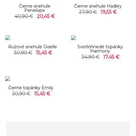
Čierne snehule
Čierne snehule Hadley
Penelope
27,90 €
19,55 €
40,90 €
20,45 €
-50%
-50%
Ružové snehule Giselle
Svetlohnedé topánky
Harmony
30,90 €
15,45 €
34,90 €
17,45 €
-50%
Čierne topánky Emily
30,90 €
15,45 €