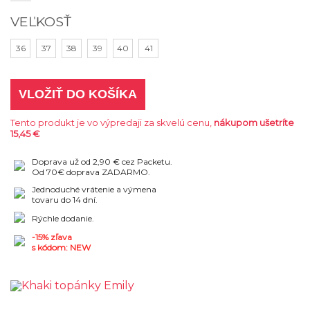
VEĽKOSŤ
36
37
38
39
40
41
VLOŽIŤ DO KOŠÍKA
Tento produkt je vo výpredaji za skvelú cenu,
nákupom ušetríte
15,45 €
Doprava už od 2,90 € cez Packetu.
Od 70€ doprava ZADARMO.
Jednoduché vrátenie a výmena
tovaru do 14 dní.
Rýchle dodanie.
-15% zľava
s kódom: NEW