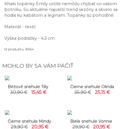
Khaki topánky Emily určite nemôžu chýbať vo vašom
botníku. Sú aktuálne najväčší trend sezóny a skvelo sa
hodia ku kabátom a legínam. Topánky sú pohodlné.
Materiál - textil
Výška podrážky - 4,5 cm
Id produktu: 8564
MOHLO BY SA VÁM PÁČIŤ
-50%
-30%
Béžové snehule Tilly
Čierne snehule Olinda
30,90 €
15,45 €
35,90 €
25,15 €
-30%
-30%
Čierne snehule Mindy
Biele snehule Vonnie
29,90 €
20,95 €
29,90 €
20,95 €