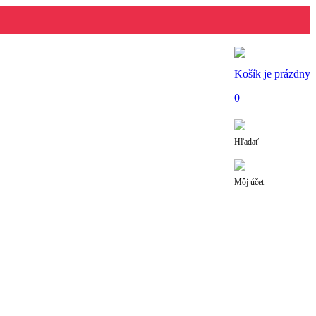
Košík je prázdny
0
Hľadať
Môj účet