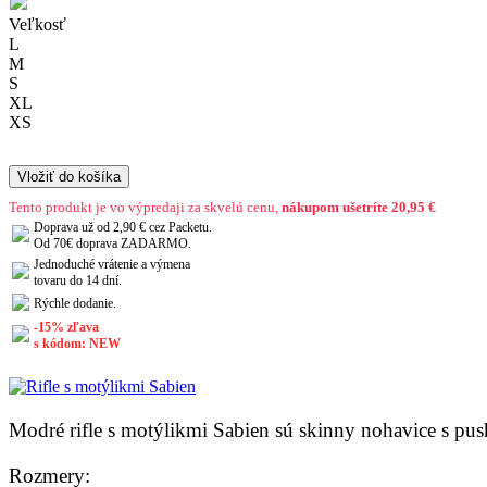
Veľkosť
L
M
S
XL
XS
Vložiť do košíka
Tento produkt je vo výpredaji za skvelú cenu,
nákupom ušetríte 20,95 €
Doprava už od 2,90 € cez Packetu.
Od 70€ doprava ZADARMO.
Jednoduché vrátenie a výmena
tovaru do 14 dní.
Rýchle dodanie.
-15% zľava
s kódom: NEW
Modré rifle s motýlikmi Sabien sú skinny nohavice s push
Rozmery: