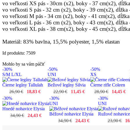
vo veľkosti XS pás - 30cm (x2), boky - 37 cm(x2), dĺžk
vo veľkosti S pás - 32 cm (x2), boky - 39 cm(x2), dĺžka
vo veľkosti M pás - 34 cm (x2), boky - 41 cm(x2), dĺžka
vo veľkosti L pás - 36 cm (x2), boky - 43 cm(x2), dĺžka
vo veľkosti XL pás - 38 cm(x2), boky - 45 cm(x2), dĺžk
Materiál: 83% bavlna, 15,5% polyester, 1,5% elastan
Id produktu: 7509
Mohlo by sa vám páčiť
-30%
-50%
-50%
S/M
L/XL
UNI
XS
Čierne legíny Tallulah
Bežové legíny Silvia
Čierne rifle Coleen
26,90 €
18,83 €
22,90 €
11,45 €
28,90 €
14,45 €
-30%
-30%
-30%
UNI
UNI
Hnedé nohavice Elysia
Béžové nohavice Elysia
Ružové nohavice
34,90 €
24,43 €
34,90 €
24,43 €
23,90 €
16