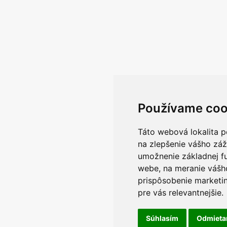
Používame coo
Táto webová lokalita p
na zlepšenie vášho záž
umožnenie základnej f
webe
,
na meranie vášh
prispôsobenie marketin
pre vás relevantnejšie
.
Súhlasím
Odmiet