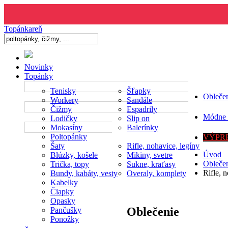
Topánkareň
Novinky
Topánky
Tenisky
Šľapky
Obleče
Workery
Sandále
Čižmy
Espadrily
Módne 
Lodičky
Slip on
Mokasíny
Balerínky
Poltopánky
VÝPRE
Šaty
Rifle, nohavice, legíny
Úvod
Blúzky, košele
Mikiny, svetre
Obleče
Trička, topy
Sukne, kraťasy
Rifle, 
Bundy, kabáty, vesty
Overaly, komplety
Kabelky
Čiapky
Opasky
Oblečenie
Pančušky
Ponožky