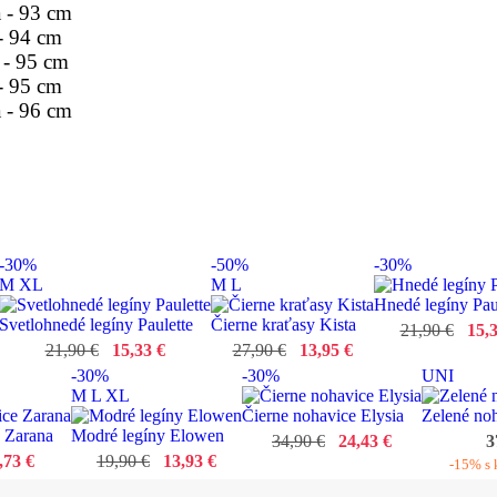
a - 93 cm
 - 94 cm
 - 95 cm
 - 95 cm
a - 96 cm
-30%
-50%
-30%
M
XL
M
L
Hnedé legíny Pau
Svetlohnedé legíny Paulette
Čierne kraťasy Kista
21,90 €
15,3
21,90 €
15,33 €
27,90 €
13,95 €
-30%
-30%
UNI
M
L
XL
Čierne nohavice Elysia
Zelené no
 Zarana
Modré legíny Elowen
34,90 €
24,43 €
3
,73 €
19,90 €
13,93 €
-15% s