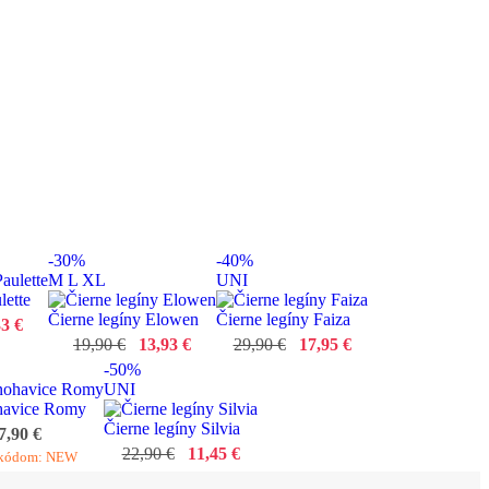
-30%
-40%
M
L
XL
UNI
lette
Čierne legíny Elowen
Čierne legíny Faiza
3 €
19,90 €
13,93 €
29,90 €
17,95 €
-50%
UNI
havice Romy
Čierne legíny Silvia
7,90 €
22,90 €
11,45 €
 kódom: NEW