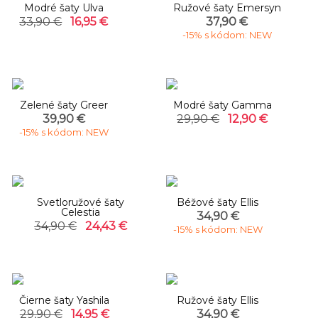
Modré šaty Ulva
Ružové šaty Emersyn
33,90 €
16,95 €
37,90 €
-15% s kódom: NEW
-57%
Zelené šaty Greer
Modré šaty Gamma
39,90 €
29,90 €
12,90 €
-15% s kódom: NEW
-30%
Svetloružové šaty
Béžové šaty Ellis
Celestia
34,90 €
34,90 €
24,43 €
-15% s kódom: NEW
-50%
Čierne šaty Yashila
Ružové šaty Ellis
29,90 €
14,95 €
34,90 €