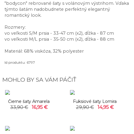
"bodycon" rebrované šaty s volánovým výstrihom. Vďaka
týmto šatám nadobudnete perfektný elegantný
romantický look.
Rozmery:
vo veľkosti S/M prsia - 33-47 cm (x2), dĺžka - 87 cm
vo veľkosti M/L prsia - 35-50 cm (x2), dĺžka - 88 cm
Materiál: 68% viskóza, 32% polyester
Id produktu: 6797
MOHLO BY SA VÁM PÁČIŤ
-50%
-50%
Čierne šaty Amarela
Fuksiové šaty Lomira
33,90 €
16,95 €
29,90 €
14,95 €
-50%