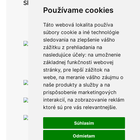
Sledujte nás
Používame cookies
Táto webová lokalita používa
súbory cookie a iné technológie
sledovania na zlepšenie vášho
zážitku z prehliadania na
nasledujúce účely:
na umožnenie
základnej funkčnosti webovej
stránky
,
pre lepší zážitok na
webe
,
na meranie vášho záujmu o
Po-Pia: 8.00 -16.00
naše produkty a služby a na
0911 999 361
prispôsobenie marketingových
interakcií
,
na zobrazovanie reklám
Po-Pia: 8.00 -16.00
info@topankaren.sk
ktoré sú pre vás relevantnejšie
.
Adeya, s. r. o.
Povina 198
Súhlasím
02333 Povina
Odmietam