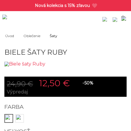
Nová kolekcia s 15% zľavou
0
Úvod
Oblečenie
Šaty
BIELE ŠATY RUBY
12,50 €
24,90 €
-50%
Výpredaj
FARBA