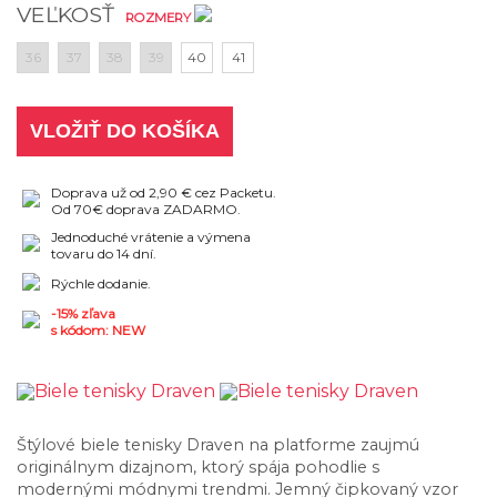
VEĽKOSŤ
ROZMERY
36
37
38
39
40
41
VLOŽIŤ DO KOŠÍKA
Doprava už od 2,90 € cez Packetu.
Od 70€ doprava ZADARMO.
Jednoduché vrátenie a výmena
tovaru do 14 dní.
Rýchle dodanie.
-15% zľava
s kódom: NEW
Štýlové biele tenisky Draven na platforme zaujmú
originálnym dizajnom, ktorý spája pohodlie s
modernými módnymi trendmi. Jemný čipkovaný vzor