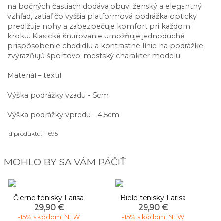
na bočných častiach dodáva obuvi ženský a elegantný
vzhľad, zatiaľ čo vyššia platformová podrážka opticky
predlžuje nohy a zabezpečuje komfort pri každom
kroku. Klasické šnurovanie umožňuje jednoduché
prispôsobenie chodidlu a kontrastné línie na podrážke
zvýrazňujú športovo-mestský charakter modelu.
Materiál – textil
Výška podrážky vzadu - 5cm
Výška podrážky vpredu - 4,5cm
Id produktu: 11695
MOHLO BY SA VÁM PÁČIŤ
Čierne tenisky Larisa
Biele tenisky Larisa
29,90 €
29,90 €
-15% s kódom: NEW
-15% s kódom: NEW