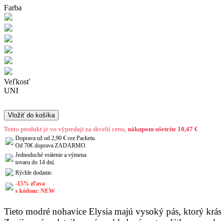
Farba
Veľkosť
UNI
Vložiť do košíka
Tento produkt je vo výpredaji za skvelú cenu,
nákupom ušetríte 10,47 €
Doprava už od 2,90 € cez Packetu.
Od 70€ doprava ZADARMO.
Jednoduché vrátenie a výmena
tovaru do 14 dní.
Rýchle dodanie.
-15% zľava
s kódom: NEW
Tieto modré nohavice Elysia majú vysoký pás, ktorý krásn