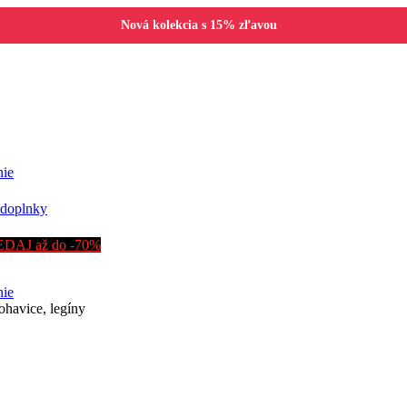
Nová kolekcia s 15% zľavou
nie
doplnky
DAJ až do -70%
nie
nohavice, legíny