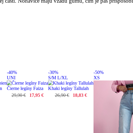
ej časti. Nohavice majú vzadu gumu, čím je pás prispôsob
-40%
-30%
-50%
UNI
S/M
L/XL
XS
en
Čierne legíny Faiza
Khaki legíny Tallulah
29,90 €
17,95 €
26,90 €
18,83 €