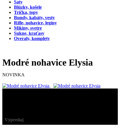
Šaty
Blúzky, košele
Trička, topy
Bundy, kabáty, vesty
Rifle, nohavice, legíny
Mikiny, svetre
Sukne, kraťasy
Overaly, komplety
Modré nohavice Elysia
NOVINKA
34,90 €
24,43 €
-30%
Výpredaj