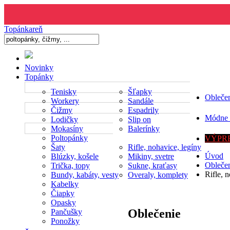
Topánkareň
Novinky
Topánky
Tenisky
Šľapky
Obleče
Workery
Sandále
Čižmy
Espadrily
Módne 
Lodičky
Slip on
Mokasíny
Balerínky
Poltopánky
VÝPRE
Šaty
Rifle, nohavice, legíny
Úvod
Blúzky, košele
Mikiny, svetre
Obleče
Trička, topy
Sukne, kraťasy
Rifle, 
Bundy, kabáty, vesty
Overaly, komplety
Kabelky
Čiapky
Opasky
Oblečenie
Pančušky
Ponožky