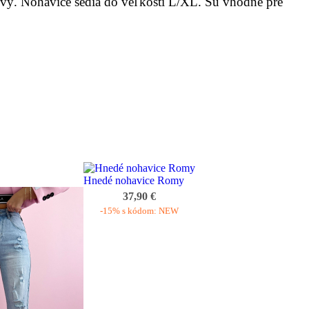
ivý. Nohavice sedia do veľkosti L/XL. Sú vhodné pre
Hnedé nohavice Romy
37,90 €
-15% s kódom: NEW