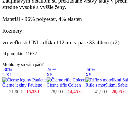
Zaujímavým detailom sú prekladané vrstvy látky v predn
stredne vysoké a vyššie ženy.
Materiál - 96% polyester, 4% elasten
Rozmery:
vo veľkosti UNI - dĺžka 112cm, v páse 33-44cm (x2)
Id produktu: 11632
Mohlo by sa vám páčiť
-30%
-50%
-50%
L
XL
XS
XS
Čierne legíny Paulette
Čierne rifle Coleen
Rifle s motýlikmi Sabi
21,90 €
15,33 €
28,90 €
14,45 €
41,90 €
20,95 €