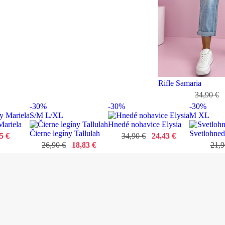
Rifle Samaria
34,90 €
-30%
-30%
-30%
S/M
L/XL
M
XL
Mariela
Hnedé nohavice Elysia
Čierne legíny Tallulah
Svetlohned
5 €
34,90 €
24,43 €
26,90 €
18,83 €
21,9