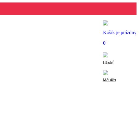
Košík je prázdny
0
Hľadať
Môj účet