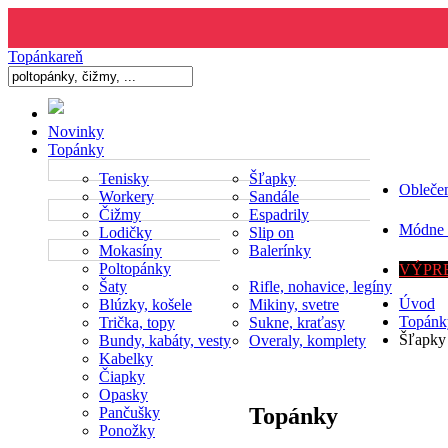
Topánkareň
Novinky
Topánky
Tenisky
Šľapky
Obleče
Workery
Sandále
Čižmy
Espadrily
Módne 
Lodičky
Slip on
Mokasíny
Balerínky
Poltopánky
VÝPRE
Šaty
Rifle, nohavice, legíny
Úvod
Blúzky, košele
Mikiny, svetre
Topánk
Trička, topy
Sukne, kraťasy
Šľapky
Bundy, kabáty, vesty
Overaly, komplety
Kabelky
Čiapky
Opasky
Topánky
Pančušky
Ponožky