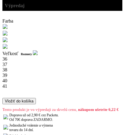
Výpredaj
Farba
Veľkosť
Rozmery
36
37
38
39
40
41
Vložiť do košíka
Tento produkt je vo výpredaji za skvelú cenu,
nákupom ušetríte 6,22 €
Doprava už od 2,90 € cez Packetu.
Od 70€ doprava ZADARMO.
Jednoduché vrátenie a výmena
tovaru do 14 dní.