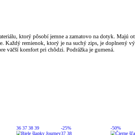
teriálu, ktorý pôsobí jemne a zamatovo na dotyk. Majú o
nie. Každý remienok, ktorý je na suchý zips, je doplnený 
pre väčší komfort pri chôdzi. Podrážka je gumená.
36
37
38
39
-25%
-50%
37
38