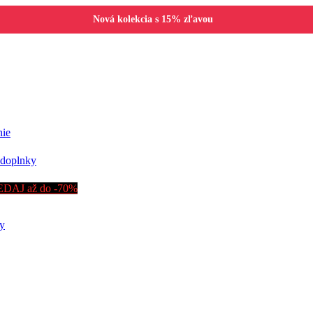
Nová kolekcia s 15% zľavou
nie
doplnky
DAJ až do -70%
y