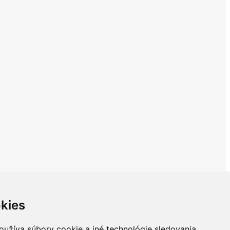
kies
oužíva súbory cookie a iné technológie sledovania