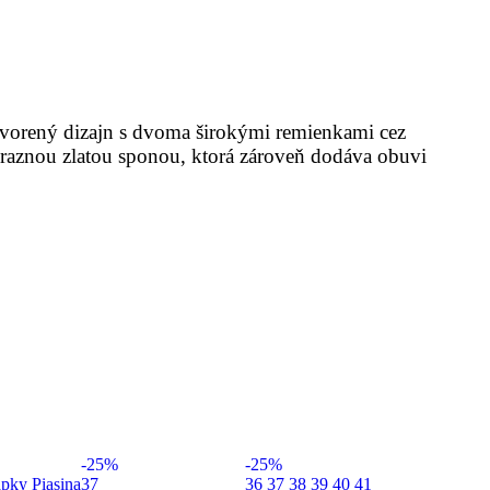
tvorený dizajn s dvoma širokými remienkami cez
výraznou zlatou sponou, ktorá zároveň dodáva obuvi
-25%
-25%
37
36
37
38
39
40
41