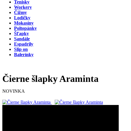
Tenisky
Workery
Čižmy
Lodičky
Mokasíny
Poltopánky
Šľapky
Sandále
Espadrily
Slip on
Balerínky
Čierne šlapky Araminta
NOVINKA
24,90 €
18,68 €
-25%