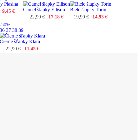
y Piasina
Camel šlapky Ellison
Biele šlapky Torin
9,45 €
22,90 €
17,18 €
19,90 €
14,93 €
-50%
36
37
38
39
Čierne šľapky Klara
22,90 €
11,45 €