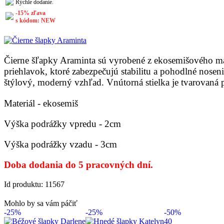
Rýchle dodanie.
-15% zľava
s kódom: NEW
Čierne šľapky Araminta sú vyrobené z ekosemišového ma
priehlavok, ktoré zabezpečujú stabilitu a pohodlné nose
štýlový, moderný vzhľad. Vnútorná stielka je tvarovaná 
Materiál - ekosemiš
Výška podrážky vpredu - 2cm
Výška podrážky vzadu - 3cm
Doba dodania do 5 pracovných dní.
Id produktu: 11567
Mohlo by sa vám páčiť
-25%
-25%
-50%
40