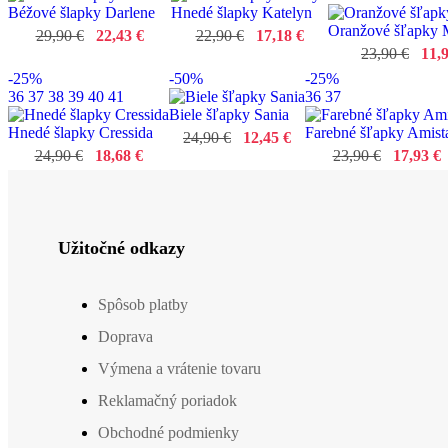
Béžové šlapky Darlene
Hnedé šlapky Katelyn
Oranžové šľapky
29,90 €
22,43 €
22,90 €
17,18 €
23,90 €
11,
-25%
-50%
-25%
36
37
38
39
40
41
36
37
Biele šľapky Sania
Hnedé šlapky Cressida
Farebné šľapky Amist
24,90 €
12,45 €
24,90 €
18,68 €
23,90 €
17,93 €
Užitočné odkazy
Spôsob platby
Doprava
Výmena a vrátenie tovaru
Reklamačný poriadok
Obchodné podmienky