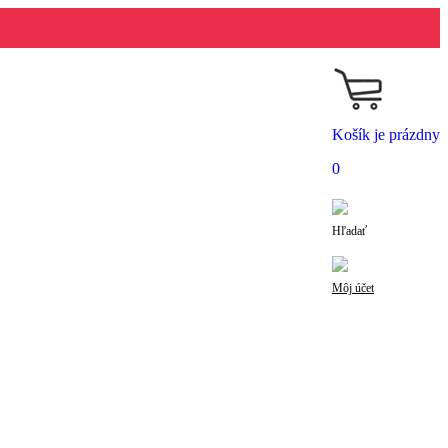
Košík je prázdny
0
Hľadať
Môj účet