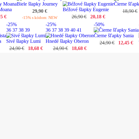
Biele šlapky Journey
Čierne šľapk
 Moana
Béžové šlapky Eugenie
29,90 €
18,90 €
95 €
26,90 €
20,18 €
-15% s kódom: NEW
-25%
-25%
-50%
36
37
38
39
36
37
38
39
40
41
Čierne šľapky Sania
a
Sivé šlapky Lumi
Hnedé šlapky Oberon
24,90 €
12,45 €
24,90 €
18,68 €
24,90 €
18,68 €