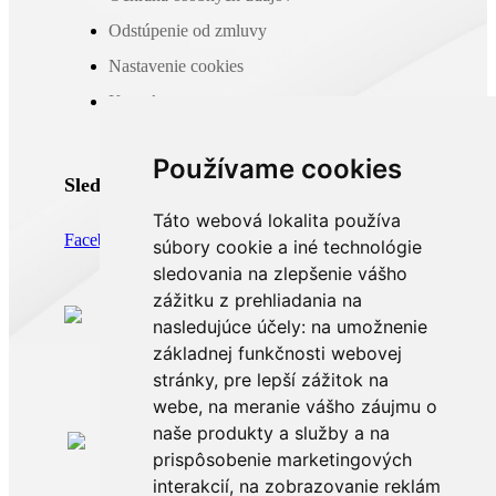
Odstúpenie od zmluvy
Nastavenie cookies
Kontakt
Používame cookies
Sledujte nás
Táto webová lokalita používa
Facebook
Instagram
súbory cookie a iné technológie
sledovania na zlepšenie vášho
zážitku z prehliadania na
nasledujúce účely:
na umožnenie
základnej funkčnosti webovej
stránky
,
pre lepší zážitok na
webe
,
na meranie vášho záujmu o
naše produkty a služby a na
Po-Pia: 8.00 -16.00
prispôsobenie marketingových
0911 999 361
interakcií
,
na zobrazovanie reklám