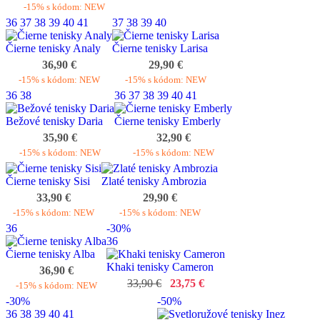
-15% s kódom: NEW
36
37
38
39
40
41
37
38
39
40
Čierne tenisky Analy
Čierne tenisky Larisa
36,90 €
29,90 €
-15% s kódom: NEW
-15% s kódom: NEW
36
38
36
37
38
39
40
41
Bežové tenisky Daria
Čierne tenisky Emberly
35,90 €
32,90 €
-15% s kódom: NEW
-15% s kódom: NEW
Čierne tenisky Sisi
Zlaté tenisky Ambrozia
33,90 €
29,90 €
-15% s kódom: NEW
-15% s kódom: NEW
36
-30%
36
Čierne tenisky Alba
Khaki tenisky Cameron
36,90 €
33,90 €
23,75 €
-15% s kódom: NEW
-30%
-50%
36
38
39
40
41