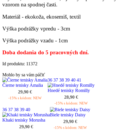
vzorom na spodnej časti.
Materiál - ekokoža, ekosemiš, textil
Výška podrážky vpredu - 3cm
Výška podrážky vzadu - 1cm
Doba dodania do 5 pracovných dní.
Id produktu: 11372
Mohlo by sa vám páčiť
36
37
38
39
40
41
Čierne tenisky Amalia
Hnedé tenisky Romilly
29,90 €
28,90 €
-15% s kódom: NEW
-15% s kódom: NEW
36
37
38
39
40
Biele tenisky Daisy
Khaki tenisky Morusha
29,90 €
29,90 €
-15% s kódom: NEW