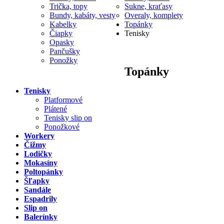
Trička, topy
Sukne, kraťasy
Bundy, kabáty, vesty
Overaly, komplety
Kabelky
Topánky
Čiapky
Tenisky
Opasky
Pančušky
Ponožky
Topánky
Tenisky
Platformové
Plátené
Tenisky slip on
Ponožkové
Workery
Čižmy
Lodičky
Mokasíny
Poltopánky
Šľapky
Sandále
Espadrily
Slip on
Balerínky