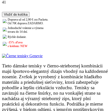
41
Vložiť do košíka
Doprava už od 2,90 € cez Packetu.
Od 70€ doprava ZADARMO.
Jednoduché vrátenie a výmena
tovaru do 14 dní.
Rýchle dodanie.
-15% zľava
s kódom: NEW
Tieto dámske tenisky v čierno-striebornej kombinácii
majú športovo-elegantný dizajn vhodný na každodenné
nosenie. Zvršok je vyrobený z kombinácie hladkého
materiálu a priedušnej sieťoviny, ktorá zabezpečuje
pohodlie a lepšiu cirkuláciu vzduchu. Tenisky sa
zaväzujú na čierne šnúrky, no na vonkajšej strane sa
nachádza aj výrazný strieborný zips, ktorý plní
praktickú aj dekoratívnu funkciu. Podrážka je mierne
zvýšená, v bielom odtieni, s jemným protišmykovým