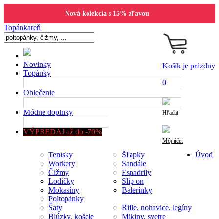
Nová kolekcia s 15% zľavou
Topánkareň
Novinky
Košík je prázdny
Topánky
0
Oblečenie
Módne doplnky
Hľadať
VÝPREDAJ až do -70%
Môj účet
Tenisky
Šľapky
Úvod
Workery
Sandále
Čižmy
Espadrily
Lodičky
Slip on
Mokasíny
Balerínky
Poltopánky
Šaty
Rifle, nohavice, legíny
Blúzky, košele
Mikiny, svetre