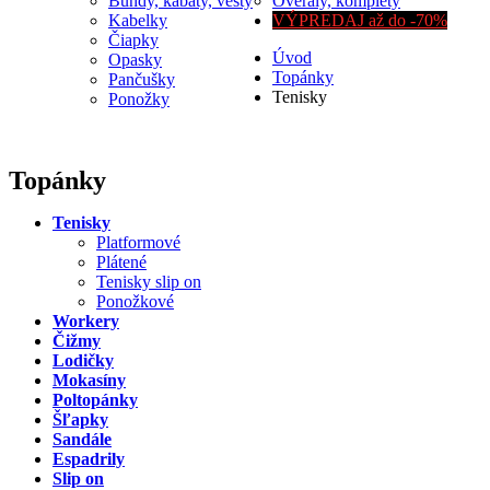
Bundy, kabáty, vesty
Overaly, komplety
Kabelky
VÝPREDAJ až do -70%
Čiapky
Úvod
Opasky
Topánky
Pančušky
Tenisky
Ponožky
Topánky
Tenisky
Platformové
Plátené
Tenisky slip on
Ponožkové
Workery
Čižmy
Lodičky
Mokasíny
Poltopánky
Šľapky
Sandále
Espadrily
Slip on