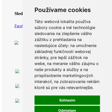
Používame cookies
Sledujte nás
Táto webová lokalita používa
Facebook
Instagram
súbory cookie a iné technológie
sledovania na zlepšenie vášho
zážitku z prehliadania na
nasledujúce účely:
na umožnenie
základnej funkčnosti webovej
stránky
,
pre lepší zážitok na
webe
,
na meranie vášho záujmu o
naše produkty a služby a na
Po-Pia: 8.00 -16.00
prispôsobenie marketingových
0911 999 361
interakcií
,
na zobrazovanie reklám
Po-Pia: 8.00 -16.00
ktoré sú pre vás relevantnejšie
.
info@topankaren.sk
Súhlasím
Adeya, s. r. o.
Povina 198
02333 Povina
Odmietam