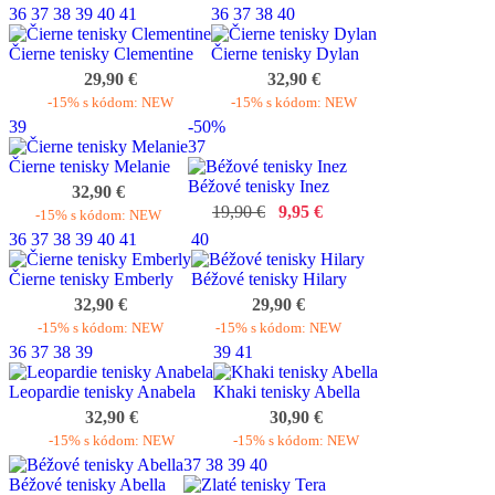
36
37
38
39
40
41
36
37
38
40
Čierne tenisky Clementine
Čierne tenisky Dylan
29,90 €
32,90 €
-15% s kódom: NEW
-15% s kódom: NEW
39
-50%
37
Čierne tenisky Melanie
Béžové tenisky Inez
32,90 €
19,90 €
9,95 €
-15% s kódom: NEW
36
37
38
39
40
41
40
Čierne tenisky Emberly
Béžové tenisky Hilary
32,90 €
29,90 €
-15% s kódom: NEW
-15% s kódom: NEW
36
37
38
39
39
41
Leopardie tenisky Anabela
Khaki tenisky Abella
32,90 €
30,90 €
-15% s kódom: NEW
-15% s kódom: NEW
37
38
39
40
Béžové tenisky Abella