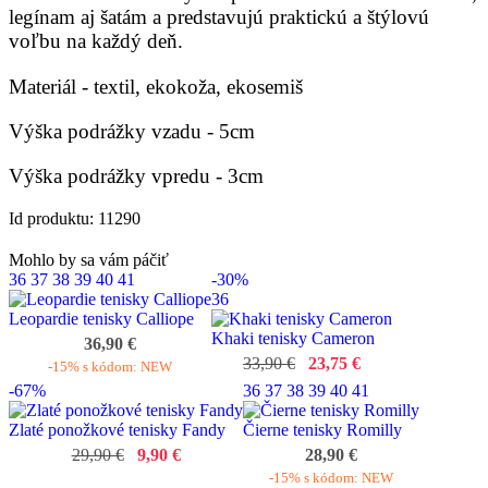
legínam aj šatám a predstavujú praktickú a štýlovú
voľbu na každý deň.
Materiál - textil, ekokoža, ekosemiš
Výška podrážky vzadu - 5cm
Výška podrážky vpredu - 3cm
Id produktu: 11290
Mohlo by sa vám páčiť
36
37
38
39
40
41
-30%
36
Leopardie tenisky Calliope
Khaki tenisky Cameron
36,90 €
33,90 €
23,75 €
-15% s kódom: NEW
-67%
36
37
38
39
40
41
Zlaté ponožkové tenisky Fandy
Čierne tenisky Romilly
29,90 €
9,90 €
28,90 €
-15% s kódom: NEW