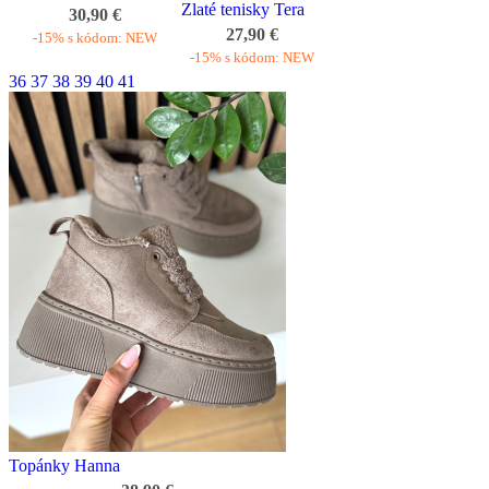
Zlaté tenisky Tera
30,90 €
27,90 €
-15% s kódom: NEW
-15% s kódom: NEW
36
37
38
39
40
41
Topánky Hanna