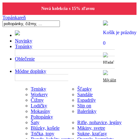
Nová kolekcia s 15% zľavou
Topánkareň
Košík je prázdny
Novinky
0
Topánky
Oblečenie
Hľadať
Módne doplnky
Môj účet
Tenisky
Šľapky
Workery
Sandále
Čižmy
Espadrily
Lodičky
Slip on
Mokasíny
Balerínky
Poltopánky
Šaty
Rifle, nohavice, legíny
Blúzky, košele
Mikiny, svetre
Trička, topy
Sukne, kraťasy