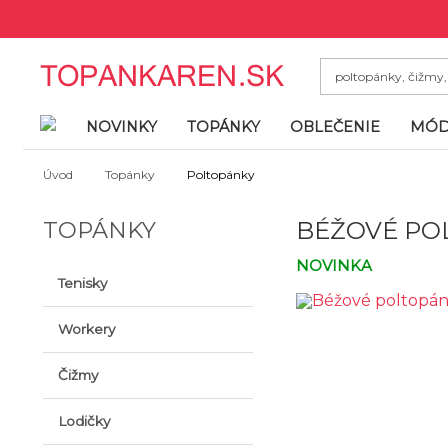
NOVINKY
TOPÁNKY
OBLEČENIE
MÓD
Úvod
Topánky
Poltopánky
TOPÁNKY
BÉŽOVÉ PO
NOVINKA
Tenisky
Workery
Čižmy
Lodičky