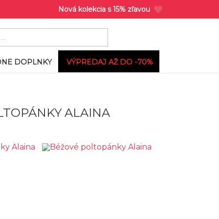
Nová kolekcia s 15% zľavou
NE DOPLNKY
VÝPREDAJ AŽ DO -70%
LTOPÁNKY ALAINA