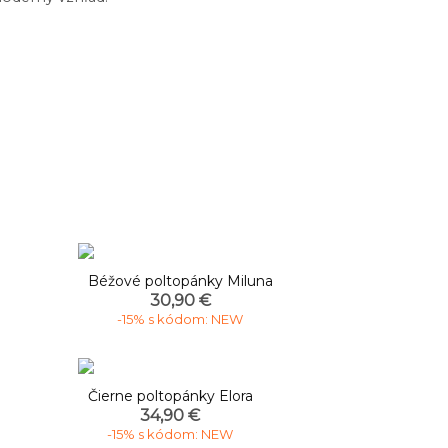
Béžové poltopánky Miluna
30,90 €
-15% s kódom: NEW
Čierne poltopánky Elora
34,90 €
-15% s kódom: NEW