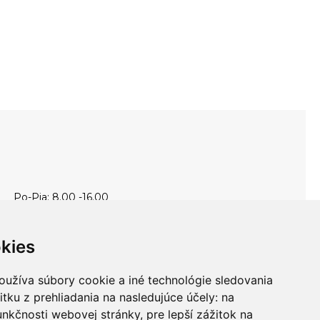
Po-Pia: 8.00 -16.00
0911 999 361
Po-Pia: 8.00 -16.00
kies
info@topankaren.sk
Adeya, s. r. o.
oužíva súbory cookie a iné technológie sledovania
Povina 198
itku z prehliadania na nasledujúce účely:
na
02333 Povina
unkčnosti webovej stránky
,
pre lepší zážitok na