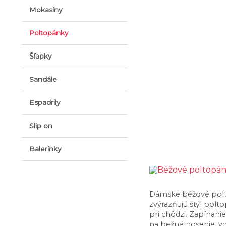
Mokasíny
Poltopánky
Šľapky
Sandále
Espadrily
Slip on
Balerínky
Dámske béžové polto
zvýrazňujú štýl polt
pri chôdzi. Zapínan
na bežné nosenie, vo