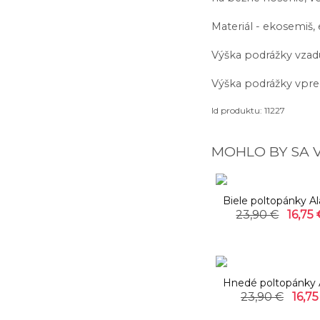
Materiál - ekosemiš,
Výška podrážky vzad
Výška podrážky vpre
Id produktu: 11227
MOHLO BY SA 
-
Biele poltopánky Al
23,90 €
16,75 
Hnedé poltopánky 
23,90 €
16,75