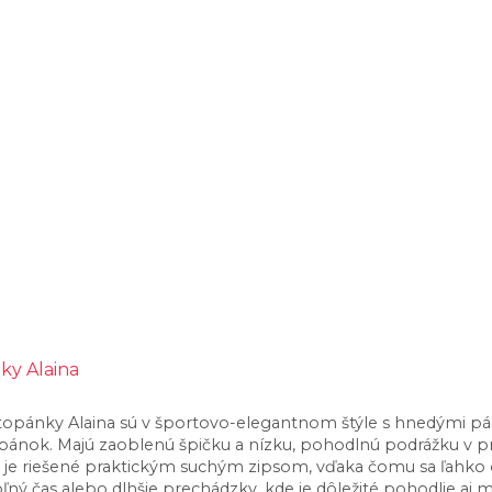
pánky Alaina sú v športovo-elegantnom štýle s hnedými pási
opánok. Majú zaoblenú špičku a nízku, pohodlnú podrážku v p
ie je riešené praktickým suchým zipsom, vďaka čomu sa ľahk
ľný čas alebo dlhšie prechádzky, kde je dôležité pohodlie aj 