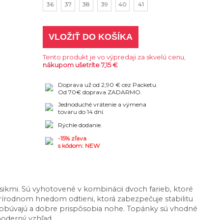
36
37
38
39
40
41
VLOŽIŤ DO KOŠÍKA
Tento produkt je vo výpredaji za skvelú cenu,
nákupom ušetríte 7,15 €
Doprava už od 2,90 € cez Packetu.
Od 70€ doprava ZADARMO.
Jednoduché vrátenie a výmena
tovaru do 14 dní.
Rýchle dodanie.
-15% zľava
s kódom: NEW
kmi. Sú vyhotovené v kombinácii dvoch farieb, ktoré
rírodnom hnedom odtieni, ktorá zabezpečuje stabilitu
o obúvajú a dobre prispôsobia nohe. Topánky sú vhodné
moderný vzhľad.