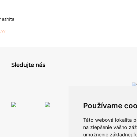
ashita
NEW
Sledujte nás
Používame coo
Táto webová lokalita p
na zlepšenie vášho záž
umožnenie základnej f