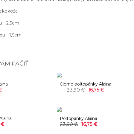
 ekokoža
u - 2,5cm
du - 1,5cm
VÁM PÁČIŤ
30%
-30%
aina
Čierne poltopánky Alaina
€
23,90 €
16,75 €
-30%
-30%
Alaina
Poltopánky Alaina
 €
23,90 €
16,75 €