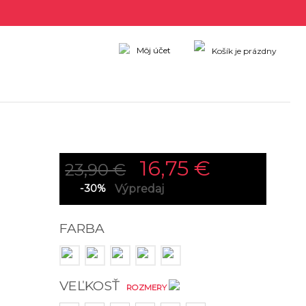
Môj účet
Košík je prázdny
16,75 €
23,90 €
-30%
Výpredaj
FARBA
VEĽKOSŤ
ROZMERY