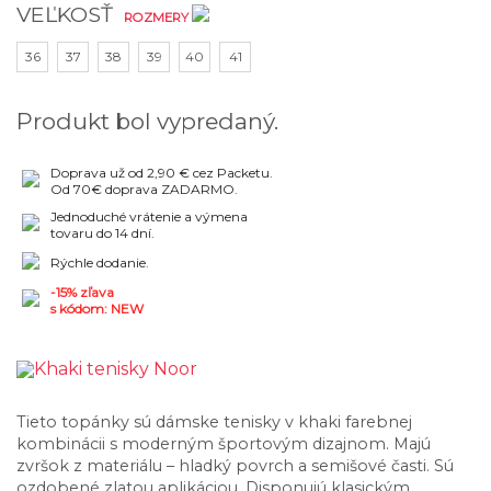
VEĽKOSŤ
ROZMERY
36
37
38
39
40
41
Produkt bol vypredaný.
Doprava už od 2,90 € cez Packetu.
Od 70€ doprava ZADARMO.
Jednoduché vrátenie a výmena
tovaru do 14 dní.
Rýchle dodanie.
-15% zľava
s kódom: NEW
Tieto topánky sú dámske tenisky v khaki farebnej
kombinácii s moderným športovým dizajnom. Majú
zvršok z materiálu – hladký povrch a semišové časti. Sú
ozdobené zlatou aplikáciou. Disponujú klasickým