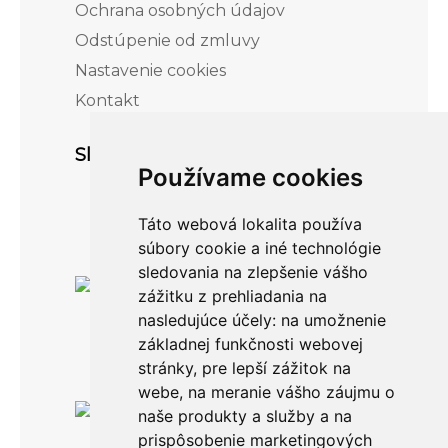
Ochrana osobných údajov
Odstúpenie od zmluvy
Nastavenie cookies
Kontakt
Sledujte nás
Používame cookies
Táto webová lokalita používa
súbory cookie a iné technológie
sledovania na zlepšenie vášho
zážitku z prehliadania na
nasledujúce účely:
na umožnenie
základnej funkčnosti webovej
stránky
,
pre lepší zážitok na
webe
,
na meranie vášho záujmu o
Po-Pia: 8.00 -16.00
naše produkty a služby a na
0911 999 361
prispôsobenie marketingových