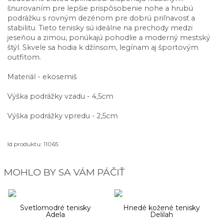
šnurovaním pre lepšie prispôsobenie nohe a hrubú
podrážku s rovným dezénom pre dobrú priľnavosť a
stabilitu. Tieto tenisky sú ideálne na prechody medzi
jeseňou a zimou, ponúkajú pohodlie a moderný mestský
štýl. Skvele sa hodia k džínsom, legínam aj športovým
outfitom.
Materiál - ekosemiš
Výška podrážky vzadu - 4,5cm
Výška podrážky vpredu - 2,5cm
Id produktu: 11065
MOHLO BY SA VÁM PÁČIŤ
-50%
-30%
Svetlomodré tenisky
Hnedé kožené tenisky
Adela
Delilah