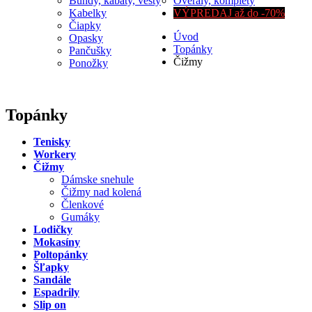
Bundy, kabáty, vesty
Overaly, komplety
Kabelky
VÝPREDAJ až do -70%
Čiapky
Úvod
Opasky
Topánky
Pančušky
Čižmy
Ponožky
Topánky
Tenisky
Workery
Čižmy
Dámske snehule
Čižmy nad kolená
Členkové
Gumáky
Lodičky
Mokasíny
Poltopánky
Šľapky
Sandále
Espadrily
Slip on