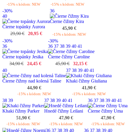
-15% s kódom: NEW
-15% s kódom: NEW
-30%
36
40
Čierne čižmy Kira
Čierne topánky Aurora
45,90 €
29,90 €
20,95 €
-15% s kódom: NEW
-30%
-30%
36
36
37
38
39
40
41
Čierne topánky Jesika
Čierne čižmy Caroline
34,90 €
24,45 €
45,90 €
32,15 €
40
37
38
39
40
41
Čierne čižmy nad kolená Taline
Khaki čižmy Giuliana
44,90 €
41,90 €
-15% s kódom: NEW
-15% s kódom: NEW
38
39
37
38
39
40
41
36
37
38
39
40
41
Khaki čižmy Parker
Hnedé čižmy Leilani
Čierne čižmy Uma
51,90 €
47,90 €
47,90 €
-15% s kódom: NEW
-15% s kódom: NEW
-15% s kódom: NEW
36
37
38
39
40
36
37
38
39
40