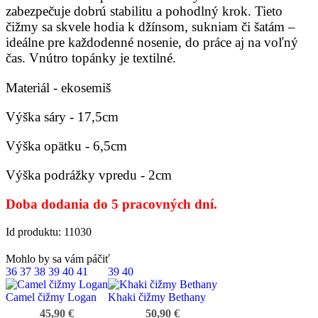
zabezpečuje dobrú stabilitu a pohodlný krok. Tieto
čižmy sa skvele hodia k džínsom, sukniam či šatám –
ideálne pre každodenné nosenie, do práce aj na voľný
čas. Vnútro topánky je textilné.
Materiál - ekosemiš
Výška sáry - 17,5cm
Výška opätku - 6,5cm
Výška podrážky vpredu - 2cm
Doba dodania do 5 pracovných dní.
Id produktu: 11030
Mohlo by sa vám páčiť
36
37
38
39
40
41
39
40
Camel čižmy Logan
Khaki čižmy Bethany
45,90 €
50,90 €