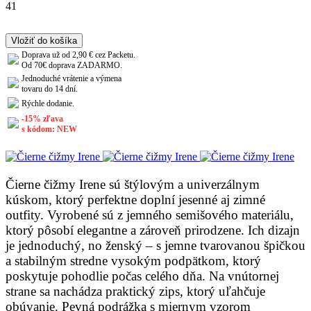
41
Vložiť do košíka
Doprava už od 2,90 € cez Packetu.
Od 70€ doprava ZADARMO.
Jednoduché vrátenie a výmena
tovaru do 14 dní.
Rýchle dodanie.
-15% zľava
s kódom: NEW
Čierne čižmy Irene sú štýlovým a univerzálnym
kúskom, ktorý perfektne doplní jesenné aj zimné
outfity. Vyrobené sú z jemného semišového materiálu,
ktorý pôsobí elegantne a zároveň prirodzene. Ich dizajn
je jednoduchý, no ženský – s jemne tvarovanou špičkou
a stabilným stredne vysokým podpätkom, ktorý
poskytuje pohodlie počas celého dňa. Na vnútornej
strane sa nachádza praktický zips, ktorý uľahčuje
obúvanie. Pevná podrážka s miernym vzorom