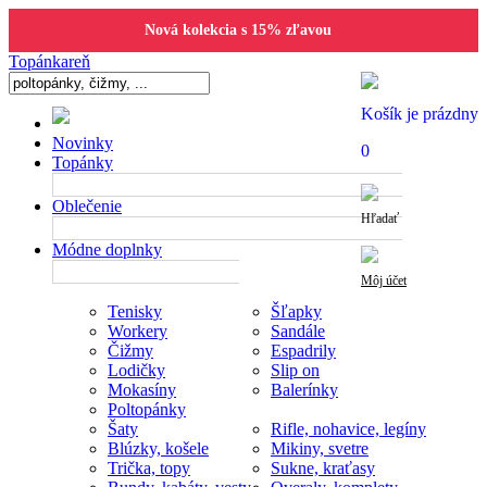
Nová kolekcia s 15% zľavou
Topánkareň
Košík je prázdny
Novinky
0
Topánky
Oblečenie
Hľadať
Módne doplnky
Môj účet
Tenisky
Šľapky
Workery
Sandále
Čižmy
Espadrily
Lodičky
Slip on
Mokasíny
Balerínky
Poltopánky
Šaty
Rifle, nohavice, legíny
Blúzky, košele
Mikiny, svetre
Trička, topy
Sukne, kraťasy