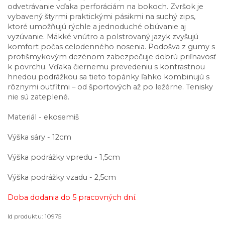
odvetrávanie vďaka perforáciám na bokoch. Zvršok je
vybavený štyrmi praktickými pásikmi na suchý zips,
ktoré umožňujú rýchle a jednoduché obúvanie aj
vyzúvanie. Mäkké vnútro a polstrovaný jazyk zvyšujú
komfort počas celodenného nosenia. Podošva z gumy s
protišmykovým dezénom zabezpečuje dobrú priľnavosť
k povrchu. Vďaka čiernemu prevedeniu s kontrastnou
hnedou podrážkou sa tieto topánky ľahko kombinujú s
rôznymi outfitmi – od športových až po ležérne. Tenisky
nie sú zateplené.
Materiál - ekosemiš
Výška sáry - 12cm
Výška podrážky vpredu - 1,5cm
Výška podrážky vzadu - 2,5cm
Doba dodania do 5 pracovných dní.
Id produktu: 10975