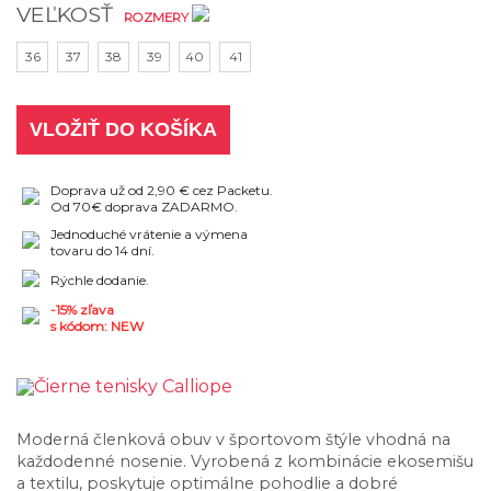
VEĽKOSŤ
ROZMERY
36
37
38
39
40
41
VLOŽIŤ DO KOŠÍKA
Doprava už od 2,90 € cez Packetu.
Od 70€ doprava ZADARMO.
Jednoduché vrátenie a výmena
tovaru do 14 dní.
Rýchle dodanie.
-15% zľava
s kódom: NEW
Moderná členková obuv v športovom štýle vhodná na
každodenné nosenie. Vyrobená z kombinácie ekosemišu
a textilu, poskytuje optimálne pohodlie a dobré