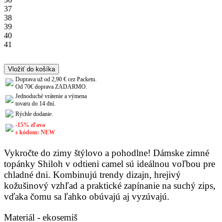
37
38
39
40
41
Vložiť do košíka
Doprava už od 2,90 € cez Packetu.
Od 70€ doprava ZADARMO.
Jednoduché vrátenie a výmena
tovaru do 14 dní.
Rýchle dodanie.
-15% zľava
s kódom: NEW
Vykročte do zimy štýlovo a pohodlne! Dámske zimné
topánky Shiloh v odtieni camel sú ideálnou voľbou pre
chladné dni. Kombinujú trendy dizajn, hrejivý
kožušinový vzhľad a praktické zapínanie na suchý zips,
vďaka čomu sa ľahko obúvajú aj vyzúvajú.
Materiál - ekosemiš