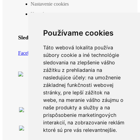
Nastavenie cookies
Kontakt
Používame cookies
Sledujte nás
Táto webová lokalita používa
Facebook
Instagram
súbory cookie a iné technológie
sledovania na zlepšenie vášho
zážitku z prehliadania na
nasledujúce účely:
na umožnenie
základnej funkčnosti webovej
stránky
,
pre lepší zážitok na
webe
,
na meranie vášho záujmu o
naše produkty a služby a na
Po-Pia: 8.00 -16.00
prispôsobenie marketingových
0911 999 361
interakcií
,
na zobrazovanie reklám
Po-Pia: 8.00 -16.00
ktoré sú pre vás relevantnejšie
.
info@topankaren.sk