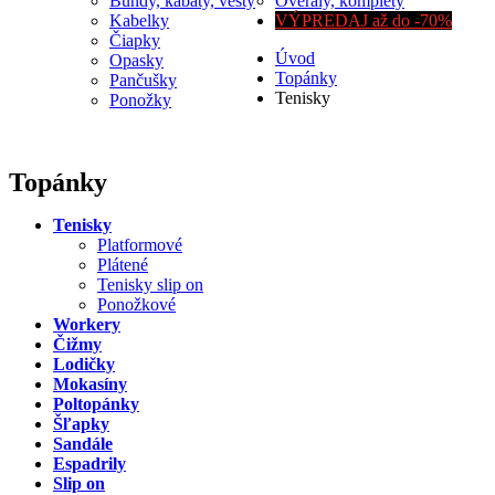
Bundy, kabáty, vesty
Overaly, komplety
Kabelky
VÝPREDAJ až do -70%
Čiapky
Úvod
Opasky
Topánky
Pančušky
Tenisky
Ponožky
Topánky
Tenisky
Platformové
Plátené
Tenisky slip on
Ponožkové
Workery
Čižmy
Lodičky
Mokasíny
Poltopánky
Šľapky
Sandále
Espadrily
Slip on