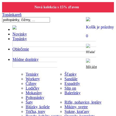
Nová kolekcia s 15% zľavou
Topánkareň
Košík je prázdny
Novinky
0
Topánky
Oblečenie
Hľadať
Módne doplnky
Môj účet
Tenisky
Šľapky
Workery
Sandále
Čižmy
Espadrily
Lodičky
Slip on
Mokasíny
Balerínky
Poltopánky
Šaty
Rifle, nohavice, legíny
Blúzky, košele
Mikiny, svetre
Trička, topy
Sukne, kraťasy