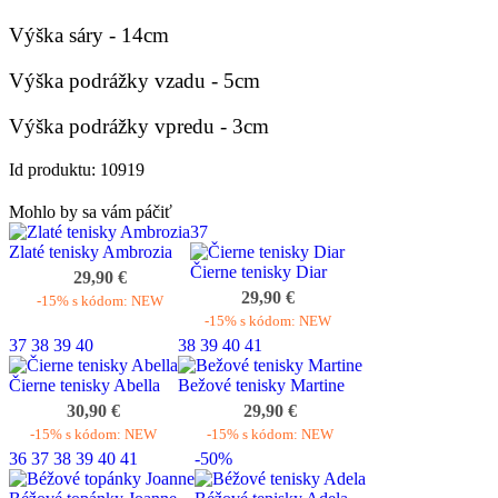
Výška sáry - 14cm
Výška podrážky vzadu - 5cm
Výška podrážky vpredu - 3cm
Id produktu: 10919
Mohlo by sa vám páčiť
37
Zlaté tenisky Ambrozia
Čierne tenisky Diar
29,90 €
29,90 €
-15% s kódom: NEW
-15% s kódom: NEW
37
38
39
40
38
39
40
41
Čierne tenisky Abella
Bežové tenisky Martine
30,90 €
29,90 €
-15% s kódom: NEW
-15% s kódom: NEW
36
37
38
39
40
41
-50%