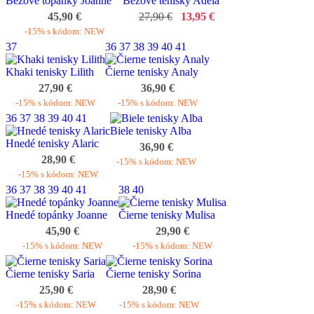
Béžové topánky Joanne
Béžové tenisky Adela
45,90 €
27,90 €
13,95 €
-15% s kódom: NEW
37
36
37
38
39
40
41
Khaki tenisky Lilith
Čierne tenisky Analy
27,90 €
36,90 €
-15% s kódom: NEW
-15% s kódom: NEW
36
37
38
39
40
41
Biele tenisky Alba
Hnedé tenisky Alaric
36,90 €
28,90 €
-15% s kódom: NEW
-15% s kódom: NEW
36
37
38
39
40
41
38
40
Hnedé topánky Joanne
Čierne tenisky Mulisa
45,90 €
29,90 €
-15% s kódom: NEW
-15% s kódom: NEW
Čierne tenisky Saria
Čierne tenisky Sorina
25,90 €
28,90 €
-15% s kódom: NEW
-15% s kódom: NEW