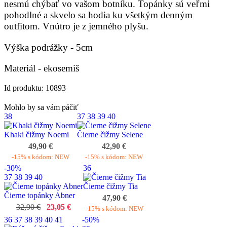
nesmú chýbať vo vašom botníku. Topánky sú veľmi
pohodlné a skvelo sa hodia ku všetkým denným
outfitom. Vnútro je z jemného plyšu.
Výška podrážky - 5cm
Materiál - ekosemiš
Id produktu: 10893
Mohlo by sa vám páčiť
38
37
38
39
40
Khaki čižmy Noemi
Čierne čižmy Selene
49,90 €
42,90 €
-15% s kódom: NEW
-15% s kódom: NEW
-30%
36
37
38
39
40
Čierne čižmy Tia
Čierne topánky Abner
47,90 €
32,90 €
23,05 €
-15% s kódom: NEW
36
37
38
39
40
41
-50%