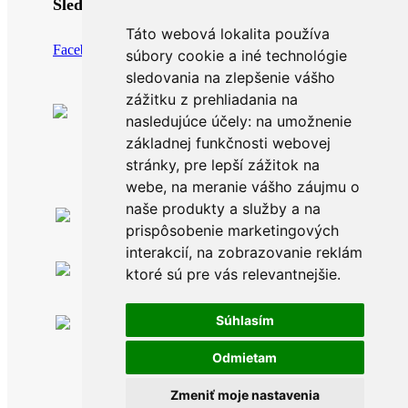
Sledujte nás
Táto webová lokalita používa
Facebook
Instagram
súbory cookie a iné technológie
sledovania na zlepšenie vášho
zážitku z prehliadania na
nasledujúce účely:
na umožnenie
základnej funkčnosti webovej
stránky
,
pre lepší zážitok na
webe
,
na meranie vášho záujmu o
naše produkty a služby a na
Po-Pia: 8.00 -16.00
prispôsobenie marketingových
0911 999 361
interakcií
,
na zobrazovanie reklám
Po-Pia: 8.00 -16.00
ktoré sú pre vás relevantnejšie
.
info@topankaren.sk
Súhlasím
Adeya, s. r. o.
Povina 198
02333 Povina
Odmietam
Zmeniť moje nastavenia