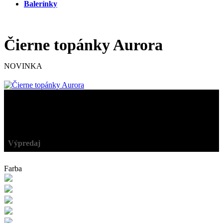
Balerínky
Čierne topánky Aurora
NOVINKA
29,90 €
20,95 €
-30%
Výpredaj
Farba