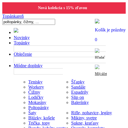
Nová kolekcia s 15% zľavou
Topánkareň
Košík je prázdny
Novinky
0
Topánky
Oblečenie
Hľadať
Módne doplnky
Môj účet
Tenisky
Šľapky
Workery
Sandále
Čižmy
Espadrily
Lodičky
Slip on
Mokasíny
Balerínky
Poltopánky
Šaty
Rifle, nohavice, legíny
Blúzky, košele
Mikiny, svetre
Trička, topy
Sukne, kraťasy