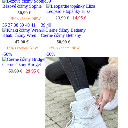
39
Béžové čižmy Sophie
Leopardie topánky Eliza
50,90 €
29,90 €
14,95 €
-15% s kódom: NEW
36
37
38
39
40
41
39
40
Khaki čižmy Wren
Čierne čižmy Bethany
47,90 €
50,90 €
-15% s kódom: NEW
-15% s kódom: NEW
-50%
-50%
Čierne čižmy Bridget
59,90 €
29,95 €