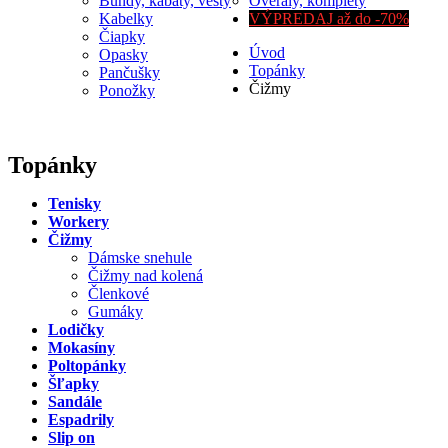
Bundy, kabáty, vesty
Overaly, komplety
Kabelky
VÝPREDAJ až do -70%
Čiapky
Úvod
Opasky
Topánky
Pančušky
Čižmy
Ponožky
Topánky
Tenisky
Workery
Čižmy
Dámske snehule
Čižmy nad kolená
Členkové
Gumáky
Lodičky
Mokasíny
Poltopánky
Šľapky
Sandále
Espadrily
Slip on