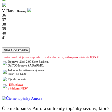
Veľkosť
Rozmery
36
37
38
39
40
41
Vložiť do košíka
Tento produkt je vo výpredaji za skvelú cenu,
nákupom ušetríte 8,95 €
Doprava už od 2,90 € cez Packetu.
Od 70€ doprava ZADARMO.
Jednoduché vrátenie a výmena
tovaru do 14 dní.
Rýchle dodanie.
-15% zľava
s kódom: NEW
Čierne topánky Aurora sú trendy topánky sezóny, ktoré