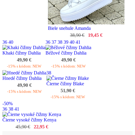
Biele snehule Amanda
38,90 €
19,45 €
36
40
36
37
38
39
40
41
Khaki čižmy Dahlia
Béžové čižmy Dahlia
49,90 €
49,90 €
-15% s kódom: NEW
-15% s kódom: NEW
38
Hnedé čižmy Dahlia
Čierne čižmy Blake
49,90 €
51,90 €
-15% s kódom: NEW
-15% s kódom: NEW
-50%
36
38
41
Čierne vysoké čižmy Kenya
45,90 €
22,95 €