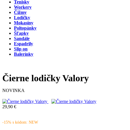
Tenisky
Workery
Čižmy
Lodičky
Mokasíny
Poltopánky
Šľapky
Sandále
Espadrily
Slip on
Balerínky
Čierne lodičky Valory
NOVINKA
29,90 €
-15% s kódom: NEW