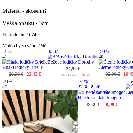
Materiál - ekosemiš
Výška opätku - 3cm
Id produktu: 10749
Mohlo by sa vám páčiť
-25%
36
37
-50%
41
40
Béžové lodičky Dorothy
Khaki lodičky Brielle
Čierne lodičky Q
27,90 €
29,90 €
22,43 €
32,90 €
16,4
-15% s kódom: NEW
-31%
-31%
-2
40
37
38
39
40
Čie
Hnedé sandále Imogen
28,90 €
19,90 €