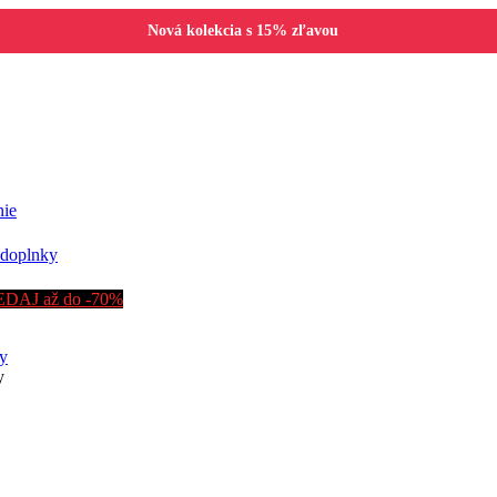
Nová kolekcia s 15% zľavou
nie
doplnky
DAJ až do -70%
y
y