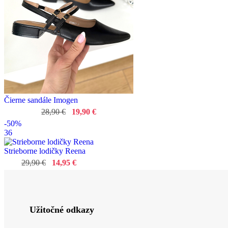
Čierne sandále Imogen
28,90 €
19,90 €
-50%
36
Strieborne lodičky Reena
29,90 €
14,95 €
Užitočné odkazy