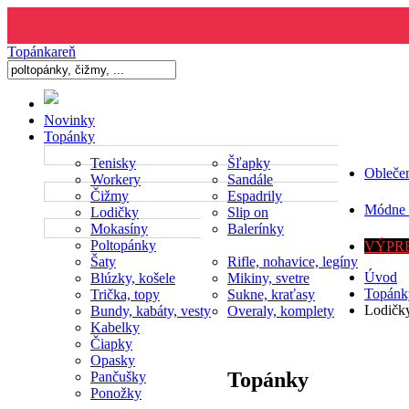
Topánkareň
Novinky
Topánky
Tenisky
Šľapky
Obleče
Workery
Sandále
Čižmy
Espadrily
Módne 
Lodičky
Slip on
Mokasíny
Balerínky
Poltopánky
VÝPRE
Šaty
Rifle, nohavice, legíny
Úvod
Blúzky, košele
Mikiny, svetre
Topánk
Trička, topy
Sukne, kraťasy
Lodičk
Bundy, kabáty, vesty
Overaly, komplety
Kabelky
Čiapky
Opasky
Topánky
Pančušky
Ponožky