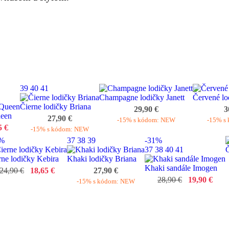
39
40
41
Champagne lodičky Janett
Červené lo
Čierne lodičky Briana
29,90 €
3
ueen
27,90 €
-15% s kódom: NEW
-15% s
5 €
-15% s kódom: NEW
5%
37
38
39
-31%
37
38
40
41
Č
rne lodičky Kebira
Khaki lodičky Briana
Khaki sandále Imogen
24,90 €
18,65 €
27,90 €
28,90 €
19,90 €
-15% s kódom: NEW