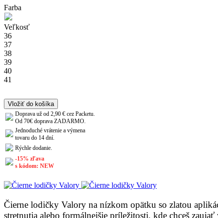
Farba
Veľkosť
36
37
38
39
40
41
Vložiť do košíka
Doprava už od 2,90 € cez Packetu.
Od 70€ doprava ZADARMO.
Jednoduché vrátenie a výmena
tovaru do 14 dní.
Rýchle dodanie.
-15% zľava
s kódom: NEW
Čierne lodičky Valory na nízkom opätku so zlatou aplikác
stretnutia alebo formálnejšie príležitosti, kde chceš zauj