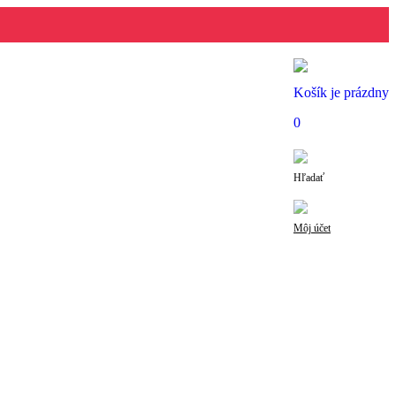
Košík je prázdny
0
Hľadať
Môj účet