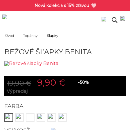
Nová kolekcia s 15% zľavou
0
Úvod
Topánky
Šľapky
BEŽOVÉ ŠĽAPKY BENITA
9,90 €
19,90 €
-50%
Výpredaj
FARBA