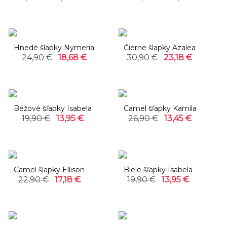
-25%
-25%
Hnedé šlapky Nymeria
Čierne šlapky Azalea
24,90 €
18,68 €
30,90 €
23,18 €
-30%
-50%
Béžové šľapky Isabela
Camel šľapky Kamila
19,90 €
13,95 €
26,90 €
13,45 €
-25%
-30%
Camel šlapky Ellison
Biele šľapky Isabela
22,90 €
17,18 €
19,90 €
13,95 €
-25%
-25%