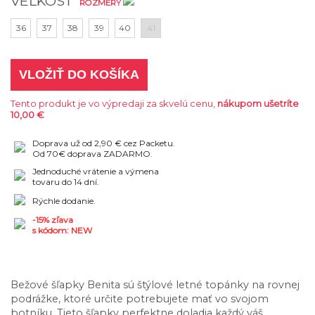
VEĽKOSŤ
ROZMERY
36
37
38
39
40
41
VLOŽIŤ DO KOŠÍKA
Tento produkt je vo výpredaji za skvelú cenu,
nákupom ušetríte
10,00 €
Doprava už od 2,90 € cez Packetu.
Od 70€ doprava ZADARMO.
Jednoduché vrátenie a výmena
tovaru do 14 dní.
Rýchle dodanie.
-15% zľava
s kódom: NEW
Bežové šľapky Benita sú štýlové letné topánky na rovnej
podrážke, ktoré určite potrebujete mať vo svojom
botníku. Tieto šľapky perfektne doladia každý váš