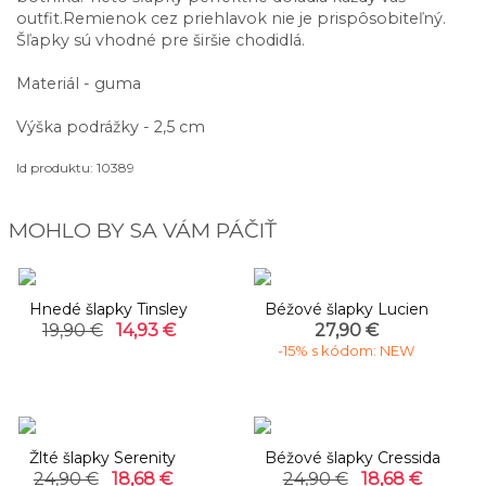
outfit.Remienok cez priehlavok nie je prispôsobiteľný.
Šľapky sú vhodné pre širšie chodidlá.
Materiál - guma
Výška podrážky - 2,5 cm
Id produktu: 10389
MOHLO BY SA VÁM PÁČIŤ
-25%
Hnedé šlapky Tinsley
Béžové šlapky Lucien
19,90 €
14,93 €
27,90 €
-15% s kódom: NEW
-25%
-25%
Žlté šlapky Serenity
Béžové šlapky Cressida
24,90 €
18,68 €
24,90 €
18,68 €