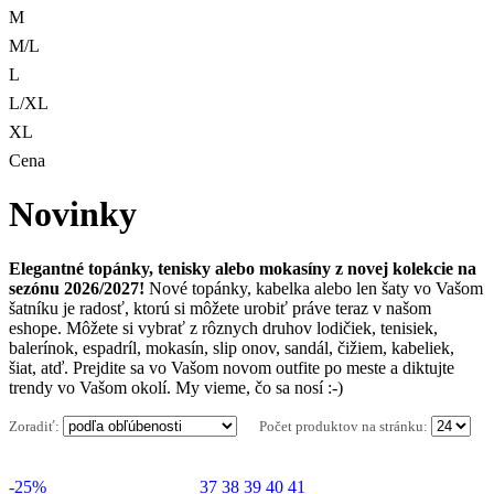
M
M/L
L
L/XL
XL
Cena
Novinky
Elegantné topánky, tenisky alebo mokasíny z novej kolekcie na
sezónu 2026/2027!
Nové topánky, kabelka alebo len šaty vo Vašom
šatníku je radosť, ktorú si môžete urobiť práve teraz v našom
eshope. Môžete si vybrať z rôznych druhov lodičiek, tenisiek,
balerínok, espadríl, mokasín, slip onov, sandál, čižiem, kabeliek,
šiat, atď. Prejdite sa vo Vašom novom outfite po meste a diktujte
trendy vo Vašom okolí. My vieme, čo sa nosí :-)
Zoradiť:
Počet produktov na stránku:
-25%
37
38
39
40
41