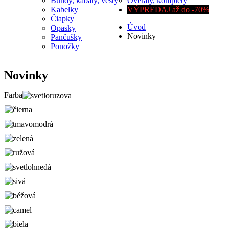
Bundy, kabáty, vesty
Overaly, komplety
Kabelky
VÝPREDAJ až do -70%
Čiapky
Úvod
Opasky
Novinky
Pančušky
Ponožky
Novinky
Farba