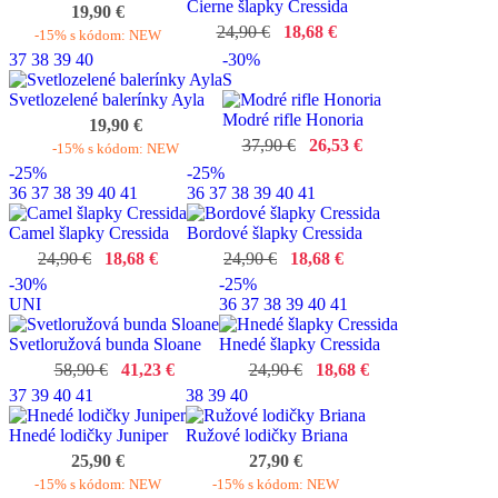
Čierne šlapky Cressida
19,90 €
24,90 €
18,68 €
-15% s kódom: NEW
37
38
39
40
-30%
S
Svetlozelené balerínky Ayla
Modré rifle Honoria
19,90 €
37,90 €
26,53 €
-15% s kódom: NEW
-25%
-25%
36
37
38
39
40
41
36
37
38
39
40
41
Camel šlapky Cressida
Bordové šlapky Cressida
24,90 €
18,68 €
24,90 €
18,68 €
-30%
-25%
UNI
36
37
38
39
40
41
Svetloružová bunda Sloane
Hnedé šlapky Cressida
58,90 €
41,23 €
24,90 €
18,68 €
37
39
40
41
38
39
40
Hnedé lodičky Juniper
Ružové lodičky Briana
25,90 €
27,90 €
-15% s kódom: NEW
-15% s kódom: NEW