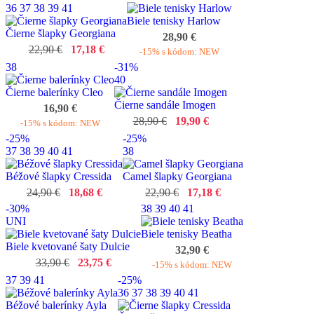
36
37
38
39
41
Biele tenisky Harlow
Čierne šlapky Georgiana
28,90 €
22,90 €
17,18 €
-15% s kódom: NEW
38
-31%
40
Čierne balerínky Cleo
Čierne sandále Imogen
16,90 €
28,90 €
19,90 €
-15% s kódom: NEW
-25%
-25%
37
38
39
40
41
38
Béžové šlapky Cressida
Camel šlapky Georgiana
24,90 €
18,68 €
22,90 €
17,18 €
-30%
38
39
40
41
UNI
Biele tenisky Beatha
Biele kvetované šaty Dulcie
32,90 €
33,90 €
23,75 €
-15% s kódom: NEW
37
39
41
-25%
36
37
38
39
40
41
Béžové balerínky Ayla