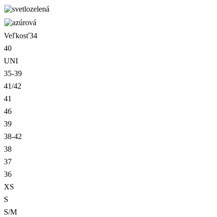
Veľkosť
34
40
UNI
35-39
41/42
41
46
39
38-42
38
37
36
XS
S
S/M