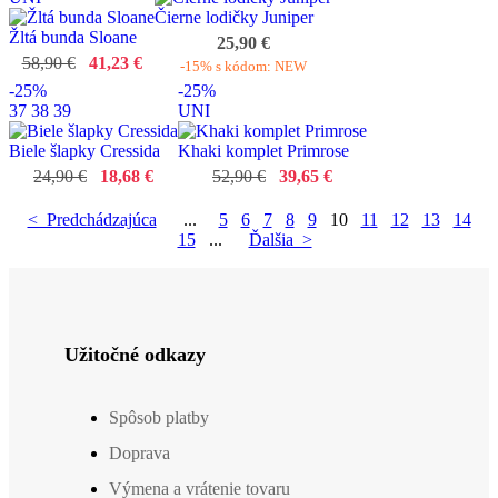
Čierne lodičky Juniper
Žltá bunda Sloane
25,90 €
58,90 €
41,23 €
-15% s kódom: NEW
-25%
-25%
37
38
39
UNI
Biele šlapky Cressida
Khaki komplet Primrose
24,90 €
18,68 €
52,90 €
39,65 €
< Predchádzajúca
...
5
6
7
8
9
10
11
12
13
14
15
...
Ďalšia >
Užitočné odkazy
Spôsob platby
Doprava
Výmena a vrátenie tovaru