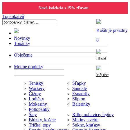
Nová kolekcia s 15% zľavou
Topánkareň
Košík je prázdny
Novinky
0
Topánky
Oblečenie
Hľadať
Módne doplnky
Môj účet
Tenisky
Šľapky
Workery
Sandále
Čižmy
Espadrily
Lodičky
Slip on
Mokasíny
Balerínky
Poltopánky
Šaty
Rifle, nohavice, legíny
Blúzky, košele
Mikiny, svetre
Trička, topy
Sukne, kraťasy