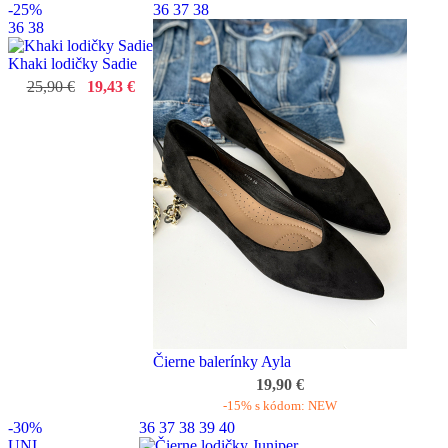
-25%
36
37
38
36
38
Khaki lodičky Sadie
25,90 €
19,43 €
Čierne balerínky Ayla
19,90 €
-15% s kódom: NEW
-30%
36
37
38
39
40
UNI