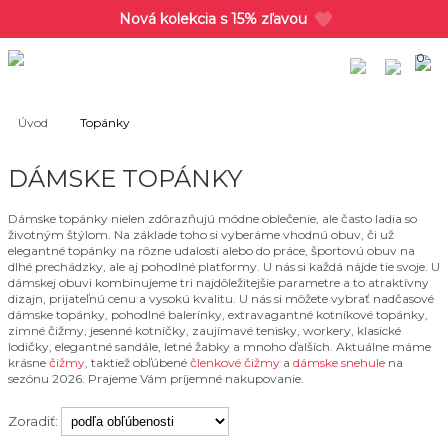
Nová kolekcia s 15% zľavou
0
Úvod
Topánky
DÁMSKE TOPÁNKY
Dámske topánky nielen zdôrazňujú módne oblečenie, ale často ladia so
životným štýlom. Na základe toho si vyberáme vhodnú obuv, či už
elegantné topánky na rôzne udalosti alebo do práce, športovú obuv na
dlhé prechádzky, ale aj pohodlné platformy. U nás si každá nájde tie svoje. U
dámskej obuvi kombinujeme tri najdôležitejšie parametre a to atraktívny
dizajn, prijateľnú cenu a vysokú kvalitu. U nás si môžete vybrať nadčasové
dámske topánky, pohodlné balerínky, extravagantné kotníkové topánky,
zimné čižmy, jesenné kotníčky, zaujímavé tenisky, workery, klasické
lodičky, elegantné sandále, letné žabky a mnoho ďalších. Aktuálne máme
krásne
čižmy
, taktiež obľúbené
členkové čižmy
a
dámske snehule
na
sezónu 2026. Prajeme Vám príjemné nakupovanie.
Zoradiť: