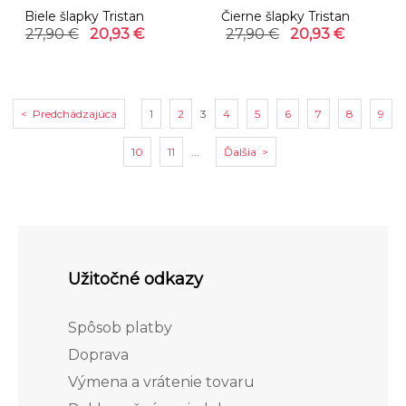
Biele šlapky Tristan
Čierne šlapky Tristan
27,90 €
20,93 €
27,90 €
20,93 €
< Predchádzajúca
1
2
3
4
5
6
7
8
9
10
11
...
Ďalšia >
Užitočné odkazy
Spôsob platby
Doprava
Výmena a vrátenie tovaru