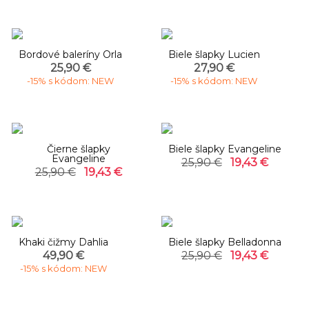
Bordové baleríny Orla
Biele šlapky Lucien
25,90 €
27,90 €
-15% s kódom: NEW
-15% s kódom: NEW
-25%
-25%
Čierne šlapky
Biele šlapky Evangeline
Evangeline
25,90 €
19,43 €
25,90 €
19,43 €
-25%
Khaki čižmy Dahlia
Biele šlapky Belladonna
49,90 €
25,90 €
19,43 €
-15% s kódom: NEW