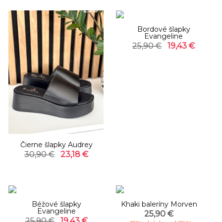
-25%
-25%
Bordové šlapky
Evangeline
25,90 €
19,43 €
Čierne šlapky Audrey
30,90 €
23,18 €
-25%
Béžové šlapky
Khaki baleríny Morven
Evangeline
25,90 €
25,90 €
19,43 €